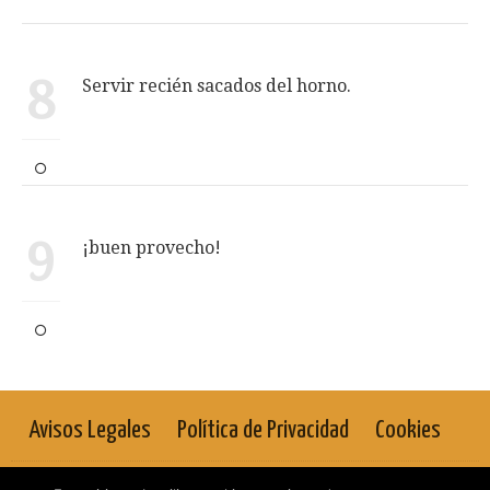
8
Servir recién sacados del horno.
9
¡buen provecho!
Avisos Legales
Política de Privacidad
Cookies
Mira recetas - Portal de recetas de cocina y salud | © 2023