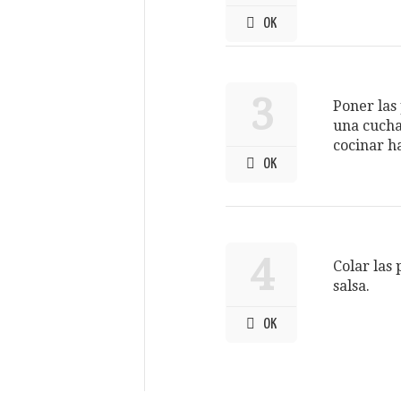
OK
3
Poner las 
una cucha
cocinar ha
OK
4
Colar las 
salsa.
OK