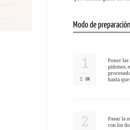
Modo de preparació
1
Poner las 
piñones, 
procesado
OK
hasta que
2
Pasar la 
con los do