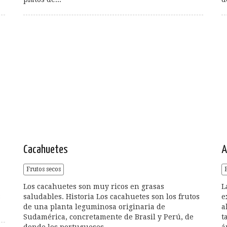
Cacahuetes
A
Frutos secos
Los cacahuetes son muy ricos en grasas
L
s
saludables. Historia Los cacahuetes son los frutos
e
de una planta leguminosa originaria de
a
Sudamérica, concretamente de Brasil y Perú, de
t
donde los portugueses...
á