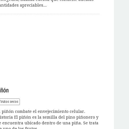
antidades apreciables...
iñón
Frutos secos
l piñón combate el envejecimiento celular.
istoria El piñón es la semilla del pino piñonero y
e encuentra ubicado dentro de una piña. Se trata
e uno de los frutos...