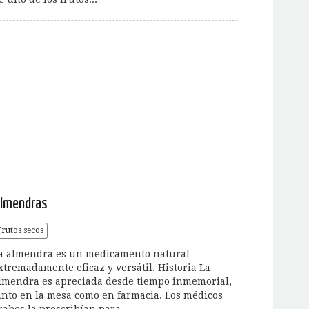
lmendras
Frutos secos
a almendra es un medicamento natural
xtremadamente eficaz y versátil. Historia La
lmendra es apreciada desde tiempo inmemorial,
anto en la mesa como en farmacia. Los médicos
rabes la prescribían para...