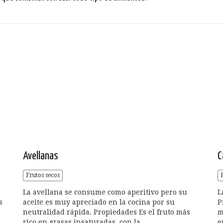
Avellanas
C
Frutos secos
La avellana se consume como aperitivo pero su
L
s
aceite es muy apreciado en la cocina por su
P
neutralidad rápida. Propiedades Es el fruto más
m
rico en grasas insaturadas, con la...
e