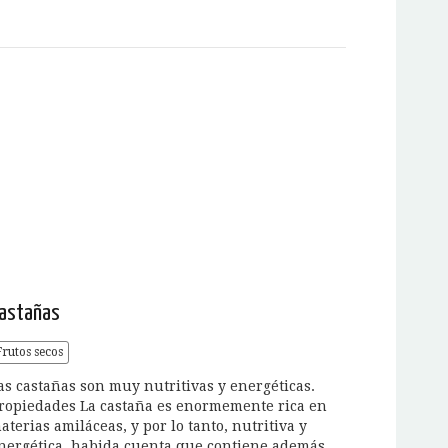
astañas
Frutos secos
as castañas son muy nutritivas y energéticas.
ropiedades La castaña es enormemente rica en
aterias amiláceas, y por lo tanto, nutritiva y
nergética, habida cuenta que contiene además