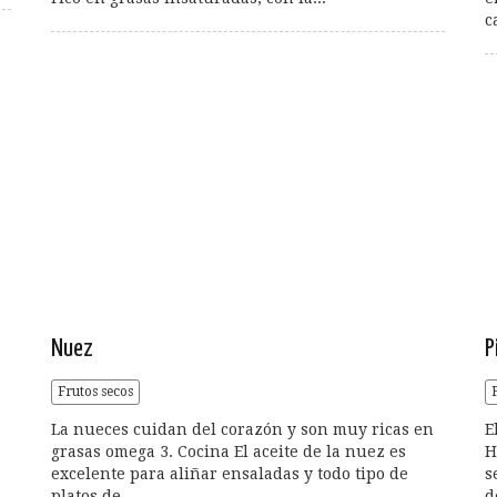
c
Nuez
P
Frutos secos
La nueces cuidan del corazón y son muy ricas en
E
grasas omega 3. Cocina El aceite de la nuez es
H
excelente para aliñar ensaladas y todo tipo de
s
platos de...
d